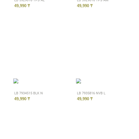
LB 5929016 TPS AL
LB 5929016 TPS AM
49,990 ₸
49,990 ₸
LB 7934515 BLK N
LB 7935816 NVB L
49,990 ₸
49,990 ₸