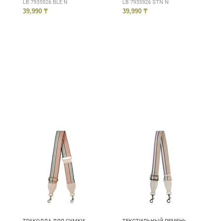
LB 7935926 BLE N
LB 7935926 STN N
39,990 ₸
39,990 ₸