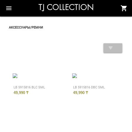
TJ COLLECTION
menu
shopping_cart
АКСЕССУАРЫ/РЕМНИ
filter_list
LB 5915816 BLC SML
LB 5915816 DBC SML
49,990 ₸
49,990 ₸